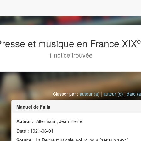
 Presse et musique en France XIX
1 notice trouvée
Classer par :
auteur (a)
|
auteur (d)
|
date (a
Manuel de Falla
Auteur :
Altermann, Jean-Pierre
Date :
1921-06-01
Source :
La Revue musicale, vol. 2, no 8 (1er juin 1921)