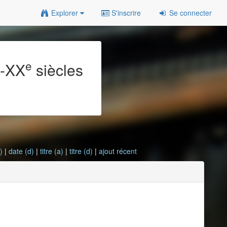
Explorer
S'inscrire
Se connecter
e
e
-XX
siècles
)
|
date (d)
|
titre (a)
|
titre (d)
|
ajout récent