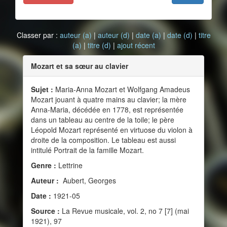
Classer par :
auteur (a)
|
auteur (d)
|
date (a)
|
date (d)
|
titre
(a)
|
titre (d)
|
ajout récent
Mozart et sa sœur au clavier
Sujet :
Maria-Anna Mozart et Wolfgang Amadeus
Mozart jouant à quatre mains au clavier; la mère
Anna-Maria, décédée en 1778, est représentée
dans un tableau au centre de la toile; le père
Léopold Mozart représenté en virtuose du violon à
droite de la composition. Le tableau est aussi
intitulé Portrait de la famille Mozart.
Genre :
Lettrine
Auteur :
Aubert, Georges
Date :
1921-05
Source :
La Revue musicale, vol. 2, no 7 [7] (mai
1921), 97