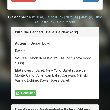
Classer par :
auteur (a)
|
auteur (d)
|
date (a)
|
date (d)
|
titre
(a)
|
titre (d)
|
ajout récent
With the Dancers [Ballets à New York]
Auteur :
Denby, Edwin
Date :
1936-11
Source :
Modern Music, vol. 14, no 1 (novembre
1936)
Mots clés :
Ballet, New York, Ballet russe de
Monte-Carlo, American Ballet Caravan, Nijinski,
Vaslav, Lichine, Davis, Jooss Ballet
Consulter
New Sketches for Stravinsky Ballets, Old and