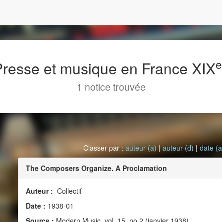
 Presse et musique en France XIX
1 notice trouvée
Classer par :
auteur (a)
|
auteur (d)
|
date (a
The Composers Organize. A Proclamation
Auteur :
Collectif
Date :
1938-01
Source :
Modern Music, vol. 15, no 2 (janvier 1938)