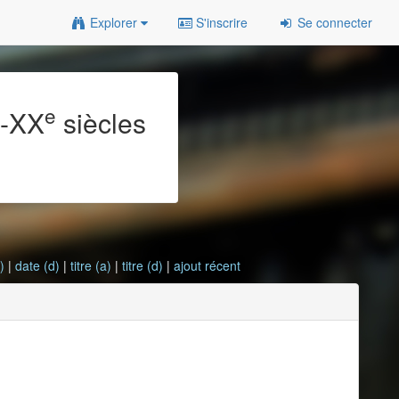
Explorer
S'inscrire
Se connecter
e
e
-XX
siècles
)
|
date (d)
|
titre (a)
|
titre (d)
|
ajout récent