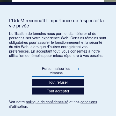
Consulter
L’UdeM reconnaît l’importance de respecter la
vie privée
1
2
3
4
5
…
39
L’utilisation de témoins nous permet d’améliorer et de
personnaliser votre expérience Web. Certains témoins sont
obligatoires pour assurer le fonctionnement et la sécurité
du site Web, alors que d’autres enregistrent vos
préférences. En acceptant tout, vous consentez à notre
utilisation de témoins pour mieux répondre à vos besoins.
Personnaliser les
>
témoins
Tout refuser
Tout accepter
Voir notre
politique de confidentialité
et nos
conditions
d’utilisation
.