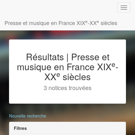
e
e
Presse et musique en France XIX
-XX
siècles
Résultats | Presse et
e
musique en France XIX
-
e
XX
siècles
3 notices trouvées
Nouvelle recherche
Filtres