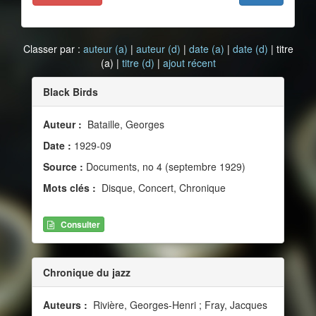
Classer par :
auteur (a)
|
auteur (d)
|
date (a)
|
date (d)
| titre
(a) |
titre (d)
|
ajout récent
Black Birds
Auteur :
Bataille, Georges
Date :
1929-09
Source :
Documents, no 4 (septembre 1929)
Mots clés :
Disque, Concert, Chronique
Consulter
Chronique du jazz
Auteurs :
Rivière, Georges-Henri ; Fray, Jacques