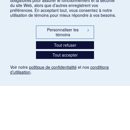
obligatoires pour assurer le fonctionnement et la sécurité
du site Web, alors que d’autres enregistrent vos
préférences. En acceptant tout, vous consentez à notre
utilisation de témoins pour mieux répondre à vos besoins.
Personnaliser les
>
témoins
Tout refuser
Tout accepter
Voir notre
politique de confidentialité
et nos
conditions
d’utilisation
.
Mention légale
Les articles de presse reproduits dans la banque de données sont libres de droits. Leur
diffusion dans la banque de données est non commerciale et respecte les critères