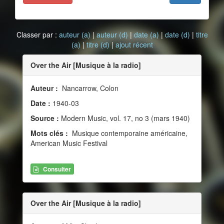
Classer par :
auteur (a)
|
auteur (d)
|
date (a)
|
date (d)
|
titre
(a)
|
titre (d)
|
ajout récent
Over the Air [Musique à la radio]
Auteur :
Nancarrow, Colon
Date :
1940-03
Source :
Modern Music, vol. 17, no 3 (mars 1940)
Mots clés :
Musique contemporaine américaine,
American Music Festival
Consulter
Over the Air [Musique à la radio]