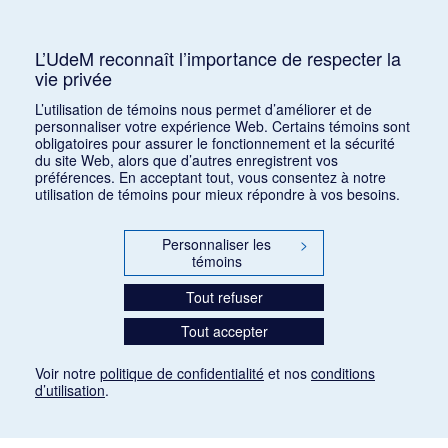
Consulter
L’UdeM reconnaît l’importance de respecter la
vie privée
1
2
3
4
5
…
14
L’utilisation de témoins nous permet d’améliorer et de
personnaliser votre expérience Web. Certains témoins sont
obligatoires pour assurer le fonctionnement et la sécurité
du site Web, alors que d’autres enregistrent vos
préférences. En acceptant tout, vous consentez à notre
utilisation de témoins pour mieux répondre à vos besoins.
Personnaliser les
>
témoins
Tout refuser
Tout accepter
Voir notre
politique de confidentialité
et nos
conditions
d’utilisation
.