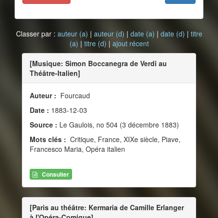
Classer par :
auteur (a)
|
auteur (d)
|
date (a)
|
date (d)
|
titre
(a)
|
titre (d)
|
ajout récent
[Musique: Simon Boccanegra de Verdi au
Théâtre-Italien]
Auteur :
Fourcaud
Date :
1883-12-03
Source :
Le Gaulois, no 504 (3 décembre 1883)
Mots clés :
Critique, France, XIXe siècle, Piave,
Francesco Maria, Opéra italien
Consulter
[Paris au théâtre: Kermaria de Camille Erlanger
à l'Opéra-Comique]