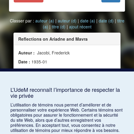
Classer par :
auteur (a)
|
auteur (d)
|
date (a)
|
date (d)
|
titre
(a)
|
titre (d)
|
ajout récent
Reflections on Ariadne and Mavra
Auteur :
Jacobi, Frederick
Date :
1935-01
Source :
Modern Music, vol. 12, no 2 (janvier
1935)
Mots clés :
Ariadne auf Naxos, Strauss, Richard
L’UdeM reconnaît l’importance de respecter la
vie privée
Consulter
L’utilisation de témoins nous permet d’améliorer et de
personnaliser votre expérience Web. Certains témoins sont
obligatoires pour assurer le fonctionnement et la sécurité
du site Web, alors que d’autres enregistrent vos
préférences. En acceptant tout, vous consentez à notre
utilisation de témoins pour mieux répondre à vos besoins.