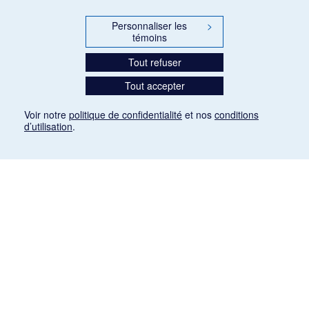
Personnaliser les
>
témoins
Tout refuser
Tout accepter
Voir notre
politique de confidentialité
et nos
conditions
d’utilisation
.
Mention légale
Les articles de presse reproduits dans la banque de données sont libres de droits. Leur
diffusion dans la banque de données est non commerciale et respecte les critères
d'utilisation équitable aux fins de recherche ainsi qu'établie par la Loi sur le droit d'auteur
du Canada (L.R.C. (1985), ch. C-42:
http://laws-lois.justice.gc.ca/fra/lois/C-42/page-
9.html#h-26
). Les PDF des articles des revues suivantes ont été téléchargés (sauf
quelques exceptions) de Gallica: Le Ménestrel, La Musique pendant la guerre, La Tribune
de Saint-Gervais, Le Mercure de France, La Revue politique et littéraire «Revue bleue».