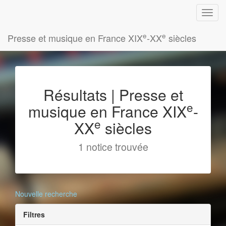
e
e
Presse et musique en France XIX
-XX
siècles
Résultats | Presse et
e
musique en France XIX
-
e
XX
siècles
1 notice trouvée
Nouvelle recherche
Filtres