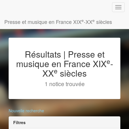
e
e
Presse et musique en France XIX
-XX
siècles
Résultats | Presse et
e
musique en France XIX
-
e
XX
siècles
1 notice trouvée
Nouvelle recherche
Filtres