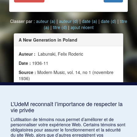
Classer par :
auteur (a)
|
auteur (d)
|
date (a)
|
date (d)
|
titre
(a)
|
titre (d)
|
ajout récent
A New Generation in Poland
Auteur :
Labunski, Felix Roderic
Date :
1936-11
Source :
Modern Music, vol. 14, no 1 (novembre
1936)
Mots clés :
Émotion, Musique moderne,
Compositeurs, Folklore, Orchestration, Association
of Young Polish Musicians
L’UdeM reconnaît l’importance de respecter la
vie privée
Consulter
L’utilisation de témoins nous permet d’améliorer et de
personnaliser votre expérience Web. Certains témoins sont
obligatoires pour assurer le fonctionnement et la sécurité
du site Web, alors que d’autres enregistrent vos