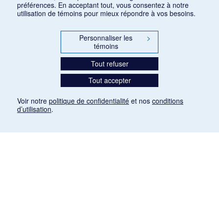
préférences. En acceptant tout, vous consentez à notre
utilisation de témoins pour mieux répondre à vos besoins.
Personnaliser les
>
témoins
Tout refuser
Tout accepter
Voir notre
politique de confidentialité
et nos
conditions
d’utilisation
.
Mention légale
Les articles de presse reproduits dans la banque de données sont libres de droits. Leur
diffusion dans la banque de données est non commerciale et respecte les critères
d'utilisation équitable aux fins de recherche ainsi qu'établie par la Loi sur le droit d'auteur
du Canada (L.R.C. (1985), ch. C-42:
http://laws-lois.justice.gc.ca/fra/lois/C-42/page-