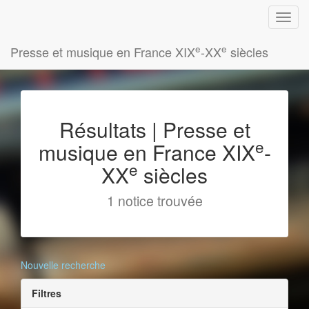
e
e
Presse et musique en France XIX
-XX
siècles
Résultats | Presse et
e
musique en France XIX
-
e
XX
siècles
1 notice trouvée
Nouvelle recherche
Filtres