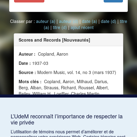
Classer par :
auteur (a)
|
auteur (d)
|
date (a)
|
date (d)
|
titre
(a)
|
titre (d)
|
ajout récent
Scores and Records [Nouveautés]
Auteur :
Copland, Aaron
Date :
1937-03
Source :
Modern Music, vol. 14, no 3 (mars 1937)
Mots clés :
Copland, Aaron, Milhaud, Darius,
Berg, Alban, Strauss, Richard, Roussel, Albert,
Bailey, William H., Loeffler, Charles Martin,
Avshalomoff, Jacob, Kowalski, Max, Debussy,
Claude, Beck, Conrad, Petyrek, Felix, Couper,
Mildred
L’UdeM reconnaît l’importance de respecter la
vie privée
Consulter
L’utilisation de témoins nous permet d’améliorer et de
personnaliser votre expérience Web. Certains témoins sont