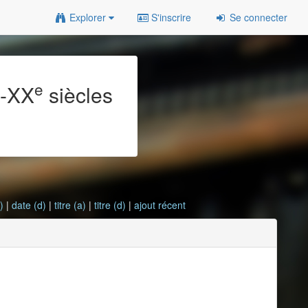
Explorer
S'inscrire
Se connecter
e
e
-XX
siècles
)
|
date (d)
|
titre (a)
|
titre (d)
|
ajout récent