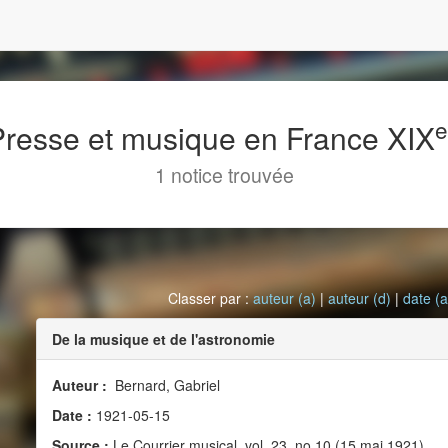
 Presse et musique en France XIX
1 notice trouvée
Classer par :
auteur (a)
|
auteur (d)
|
date (a
De la musique et de l'astronomie
Auteur :
Bernard, Gabriel
Date :
1921-05-15
Source :
Le Courrier musical, vol. 23, no 10 (15 mai 1921)