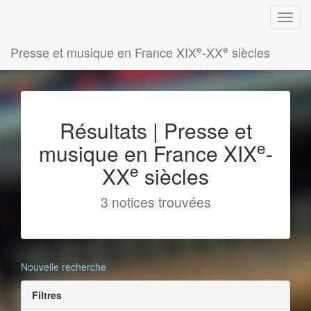
e
e
Presse et musique en France XIX
-XX
siècles
Résultats | Presse et
e
musique en France XIX
-
e
XX
siècles
3 notices trouvées
Nouvelle recherche
Filtres