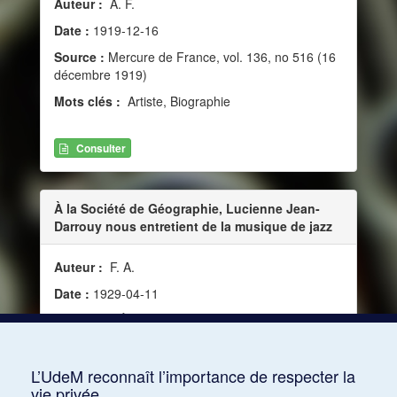
Auteur :
A. F.
Date :
1919-12-16
Source :
Mercure de France, vol. 136, no 516 (16
décembre 1919)
Mots clés :
Artiste, Biographie
Consulter
À la Société de Géographie, Lucienne Jean-
Darrouy nous entretient de la musique de jazz
Auteur :
F. A.
Date :
1929-04-11
Source :
L'Écho d’Alger, vol. 18, no 7125 (11 avril
1929)
Mots clés :
Définition
L’UdeM reconnaît l’importance de respecter la
vie privée