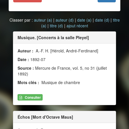
Classer par :
auteur (a)
|
auteur (d)
|
date (a)
|
date (d)
|
titre
(a)
|
titre (d)
|
ajout récent
Musique. [Concerts à la salle Pleyel]
Auteur :
A.-F. H. [Hérold, André-Ferdinand]
Date :
1892-07
Source :
Mercure de France, vol. 5, no 31 (juillet
1892)
Mots clés :
Musique de chambre
Consulter
Échos [Mort d'Octave Maus]