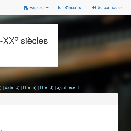
Explorer
S'inscrire
Se connecter
e
e
-XX
siècles
)
|
date (d)
|
titre (a)
|
titre (d)
|
ajout récent
3)