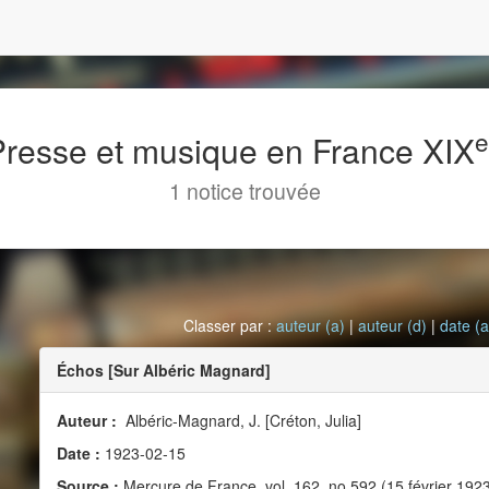
 Presse et musique en France XIX
1 notice trouvée
Classer par :
auteur (a)
|
auteur (d)
|
date (a
Échos [Sur Albéric Magnard]
Auteur :
Albéric-Magnard, J. [Créton, Julia]
Date :
1923-02-15
Source :
Mercure de France, vol. 162, no 592 (15 février 192