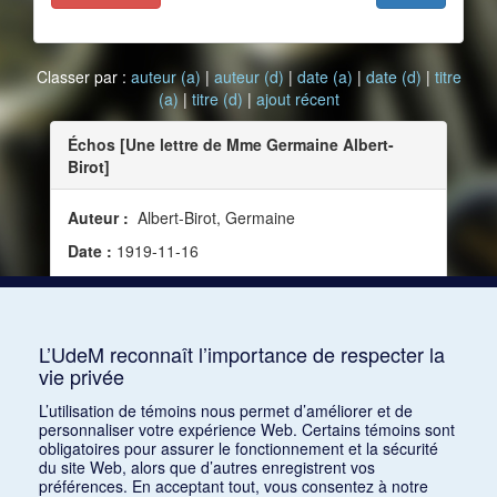
Classer par :
auteur (a)
|
auteur (d)
|
date (a)
|
date (d)
|
titre
(a)
|
titre (d)
|
ajout récent
Échos [Une lettre de Mme Germaine Albert-
Birot]
Auteur :
Albert-Birot, Germaine
Date :
1919-11-16
Source :
Mercure de France, vol. 136, no 514 (16
novembre 1919)
Mots clés :
Artiste
L’UdeM reconnaît l’importance de respecter la
vie privée
Consulter
L’utilisation de témoins nous permet d’améliorer et de
personnaliser votre expérience Web. Certains témoins sont
obligatoires pour assurer le fonctionnement et la sécurité
du site Web, alors que d’autres enregistrent vos
préférences. En acceptant tout, vous consentez à notre