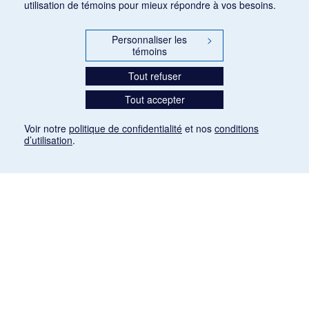
utilisation de témoins pour mieux répondre à vos besoins.
Personnaliser les
>
témoins
Tout refuser
Tout accepter
Voir notre
politique de confidentialité
et nos
conditions
d’utilisation
.
Mention légale
Les articles de presse reproduits dans la banque de données sont libres de droits. Leur
diffusion dans la banque de données est non commerciale et respecte les critères
d'utilisation équitable aux fins de recherche ainsi qu'établie par la Loi sur le droit d'auteur
du Canada (L.R.C. (1985), ch. C-42:
http://laws-lois.justice.gc.ca/fra/lois/C-42/page-
9.html#h-26
). Les PDF des articles des revues suivantes ont été téléchargés (sauf