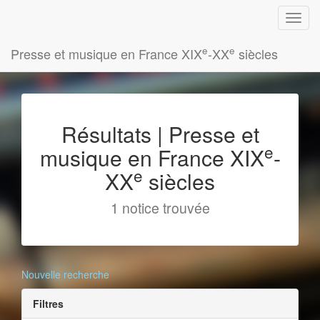
e
e
Presse et musique en France XIX
-XX
siècles
Résultats | Presse et
e
musique en France XIX
-
e
XX
siècles
1 notice trouvée
Nouvelle recherche
Filtres