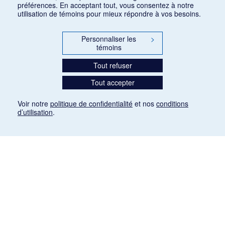
préférences. En acceptant tout, vous consentez à notre
utilisation de témoins pour mieux répondre à vos besoins.
Personnaliser les
>
témoins
Tout refuser
Tout accepter
Voir notre
politique de confidentialité
et nos
conditions
d’utilisation
.
Mention légale
Les articles de presse reproduits dans la banque de données sont libres de droits. Leur
diffusion dans la banque de données est non commerciale et respecte les critères
d'utilisation équitable aux fins de recherche ainsi qu'établie par la Loi sur le droit d'auteur
du Canada (L.R.C. (1985), ch. C-42:
http://laws-lois.justice.gc.ca/fra/lois/C-42/page-