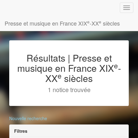
e
e
Presse et musique en France XIX
-XX
siècles
Résultats | Presse et
e
musique en France XIX
-
e
XX
siècles
1 notice trouvée
Nouvelle recherche
Filtres