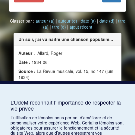
Classer par :
auteur (a)
|
auteur (d)
|
date (a)
|
date (d)
|
titre
(a)
|
titre (d)
|
ajout récent
Un soir, j'ai vu naître une chanson populaire...
Auteur :
Allard, Roger
Date :
1934-06
Source :
La Revue musicale, vol. 15, no 147 (juin
1934)
Mots clés :
Science et musique, Éducation,
Exotisme, Musique populaire, Colonialisme,
Chanson, Café-concert, Genèse, Chinoiserie
L’UdeM reconnaît l’importance de respecter la
vie privée
Consulter
L’utilisation de témoins nous permet d’améliorer et de
personnaliser votre expérience Web. Certains témoins sont
obligatoires pour assurer le fonctionnement et la sécurité
du site Web, alors que d’autres enregistrent vos