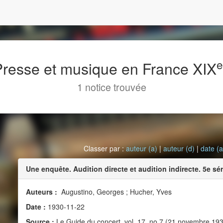
 Presse et musique en France XIX
1 notice trouvée
Classer par :
auteur (a)
|
auteur (d)
|
date (a
Une enquête. Audition directe et audition indirecte. 5e sé
Auteurs :
Augustino, Georges ; Hucher, Yves
Date :
1930-11-22
Source :
Le Guide du concert, vol. 17, no 7 (21 novembre 19