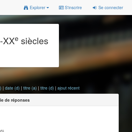
Explorer
S'inscrire
Se connecter
e
e
-XX
siècles
)
|
date (d)
|
titre (a)
|
titre (d)
|
ajout récent
rie de réponses
30)