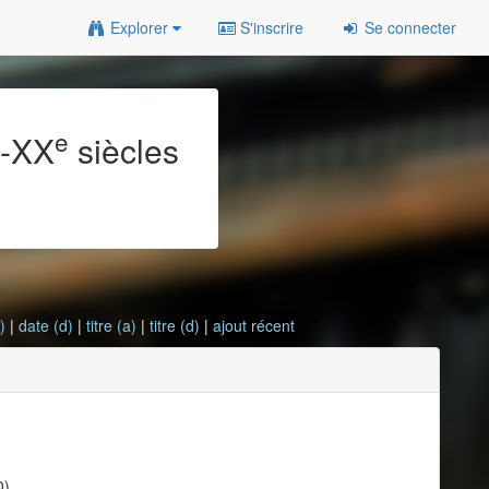
Explorer
S'inscrire
Se connecter
e
e
-XX
siècles
)
|
date (d)
|
titre (a)
|
titre (d)
|
ajout récent
0)