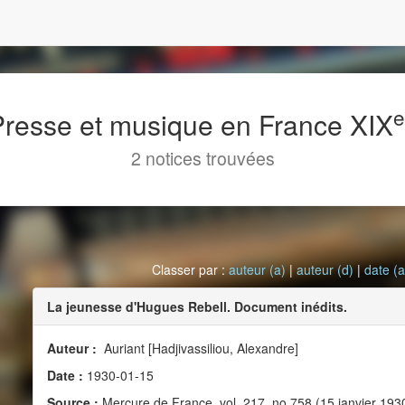
 Presse et musique en France XIX
2 notices trouvées
Classer par :
auteur (a)
|
auteur (d)
|
date (a
La jeunesse d'Hugues Rebell. Document inédits.
Auteur :
Auriant [Hadjivassiliou, Alexandre]
Date :
1930-01-15
Source :
Mercure de France, vol. 217, no 758 (15 janvier 193