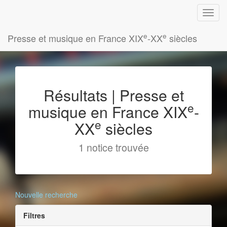
e
e
Presse et musique en France XIX
-XX
siècles
Résultats | Presse et
e
musique en France XIX
-
e
XX
siècles
1 notice trouvée
Nouvelle recherche
Filtres