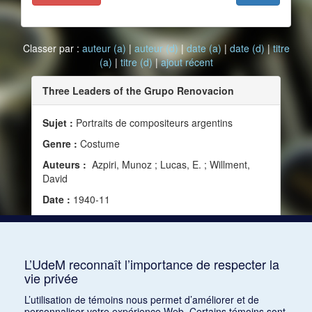
Classer par :
auteur (a)
|
auteur (d)
|
date (a)
|
date (d)
|
titre
(a)
|
titre (d)
|
ajout récent
Three Leaders of the Grupo Renovacion
Sujet :
Portraits de compositeurs argentins
Genre :
Costume
Auteurs :
Azpiri, Munoz ; Lucas, E. ; Willment,
David
Date :
1940-11
Source :
Modern Music, vol. 18, no 1 (novembre
1940), 35
Mots clés :
XXe siècle, Compositeurs, Argentine
L’UdeM reconnaît l’importance de respecter la
vie privée
Consulter
L’utilisation de témoins nous permet d’améliorer et de
personnaliser votre expérience Web. Certains témoins sont