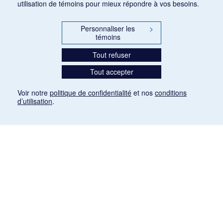
utilisation de témoins pour mieux répondre à vos besoins.
Personnaliser les
>
témoins
Tout refuser
Tout accepter
Voir notre
politique de confidentialité
et nos
conditions
d’utilisation
.
Mention légale
Les articles de presse reproduits dans la banque de données sont libres de droits. Leur
diffusion dans la banque de données est non commerciale et respecte les critères
d'utilisation équitable aux fins de recherche ainsi qu'établie par la Loi sur le droit d'auteur
du Canada (L.R.C. (1985), ch. C-42:
http://laws-lois.justice.gc.ca/fra/lois/C-42/page-
9.html#h-26
). Les PDF des articles des revues suivantes ont été téléchargés (sauf