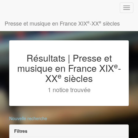
e
e
Presse et musique en France XIX
-XX
siècles
Résultats | Presse et
e
musique en France XIX
-
e
XX
siècles
1 notice trouvée
Nouvelle recherche
Filtres