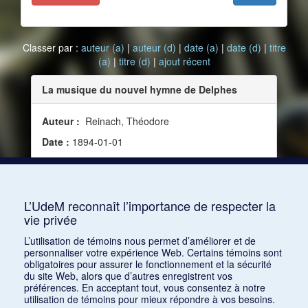
Classer par :
auteur (a)
|
auteur (d)
|
date (a)
|
date (d)
|
titre
(a)
|
titre (d)
|
ajout récent
La musique du nouvel hymne de Delphes
Auteur :
Reinach, Théodore
Date :
1894-01-01
Source :
Bulletin de correspondance hellénique,
vol. 18 (janvier 1894)
Mots clés :
Science et musique
L’UdeM reconnaît l’importance de respecter la
vie privée
Consulter
L’utilisation de témoins nous permet d’améliorer et de
personnaliser votre expérience Web. Certains témoins sont
obligatoires pour assurer le fonctionnement et la sécurité
du site Web, alors que d’autres enregistrent vos
préférences. En acceptant tout, vous consentez à notre
utilisation de témoins pour mieux répondre à vos besoins.