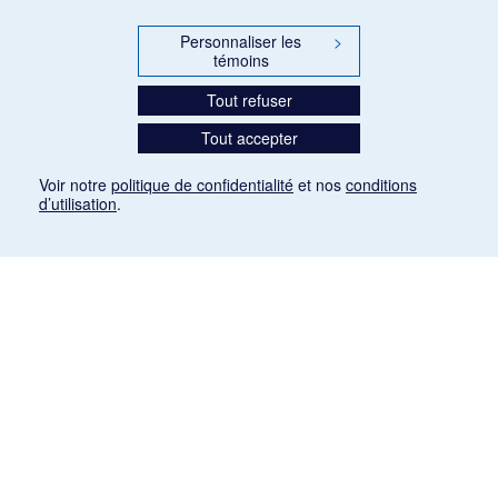
Personnaliser les
>
témoins
Tout refuser
Tout accepter
Voir notre
politique de confidentialité
et nos
conditions
d’utilisation
.
Mention légale
Les articles de presse reproduits dans la banque de données sont libres de droits. Leur
diffusion dans la banque de données est non commerciale et respecte les critères
d'utilisation équitable aux fins de recherche ainsi qu'établie par la Loi sur le droit d'auteur
du Canada (L.R.C. (1985), ch. C-42:
http://laws-lois.justice.gc.ca/fra/lois/C-42/page-
9.html#h-26
). Les PDF des articles des revues suivantes ont été téléchargés (sauf
quelques exceptions) de Gallica: Le Ménestrel, La Musique pendant la guerre, La Tribune
de Saint-Gervais, Le Mercure de France, La Revue politique et littéraire «Revue bleue».