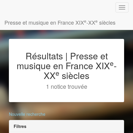
e
e
Presse et musique en France XIX
-XX
siècles
Résultats | Presse et
e
musique en France XIX
-
e
XX
siècles
1 notice trouvée
Nouvelle recherche
Filtres