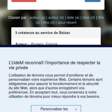
Classer par :
auteur (a)
|
auteur (d)
|
date (a)
|
date (d)
|
titre
(a)
|
titre (d)
|
ajout récent
3 créateurs au service de Balzac
Auteur :
Poulenc, Francis
Date :
1941-12-19
Source :
Ciné-mondial, no 20 (19 décembre 1941)
L’UdeM reconnaît l’importance de respecter la
vie privée
Consulter
L’utilisation de témoins nous permet d’améliorer et de
personnaliser votre expérience Web. Certains témoins sont
obligatoires pour assurer le fonctionnement et la sécurité
du site Web, alors que d’autres enregistrent vos
préférences. En acceptant tout, vous consentez à notre
utilisation de témoins pour mieux répondre à vos besoins.
Personnaliser les
>