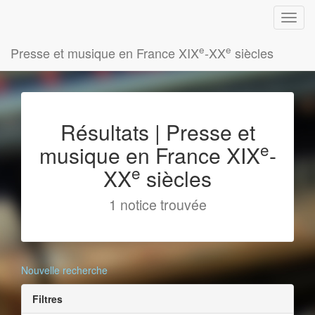
e
e
Presse et musique en France XIX
-XX
siècles
Résultats | Presse et
e
musique en France XIX
-
e
XX
siècles
1 notice trouvée
Nouvelle recherche
Filtres