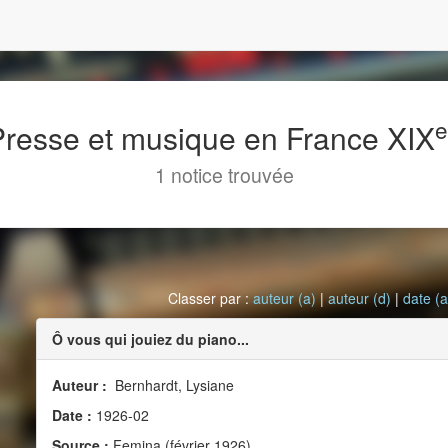
 Presse et musique en France XIX
1 notice trouvée
Classer par :
auteur (a)
|
auteur (d)
|
date (a
Ô vous qui jouiez du piano...
Auteur :
Bernhardt, Lysiane
Date :
1926-02
Source :
Femina (février 1926)