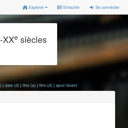
Explorer
S'inscrire
Se connecter
e
e
-XX
siècles
)
|
date (d)
|
titre (a)
|
titre (d)
|
ajout récent