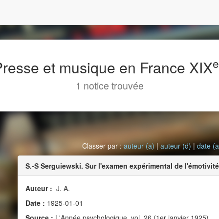
 Presse et musique en France XIX
1 notice trouvée
Classer par :
auteur (a)
|
auteur (d)
|
date (a
S.-S Serguiewski. Sur l'examen expérimental de l'émotivité
Auteur :
J. A.
Date :
1925-01-01
Source :
L'Année psychologique, vol. 26 (1er janvier 1925)