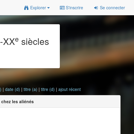
Explorer
S'inscrire
Se connecter
e
e
-XX
siècles
)
|
date (d)
|
titre (a)
|
titre (d)
|
ajout récent
 chez les aliénés