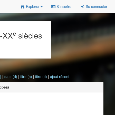
Explorer
S'inscrire
Se connecter
e
e
-XX
siècles
)
|
date (d)
|
titre (a)
|
titre (d)
|
ajout récent
Opéra