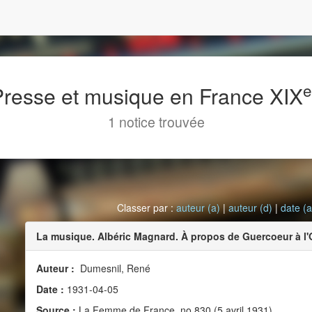
 Presse et musique en France XIX
1 notice trouvée
Classer par :
auteur (a)
|
auteur (d)
|
date (a
La musique. Albéric Magnard. À propos de Guercoeur à l'
Auteur :
Dumesnil, René
Date :
1931-04-05
Source :
La Femme de France, no 830 (5 avril 1931)