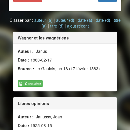
Classer par :
auteur (a)
|
auteur (d)
|
date (a)
|
date (d)
|
titre
(a)
|
titre (d)
|
ajout récent
Wagner et les wagnériens
Auteur :
Janus
Date :
1883-02-17
Source :
Le Gaulois, no 18 (17 février 1883)
Consulter
Libres opinions
Auteur :
Janussy, Jean
Date :
1925-06-15