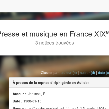
 Presse et musique en France XIX
3 notices trouvées
Classer par :
auteur (a)
|
auteur (d)
|
date (a
À propos de la reprise d'«Iphigénie en Aulide»
Auteur :
Jedlinski, P.
Date :
1908-01-15
Source :
Le Courrier musical, vol. 11, no 2 (15 janvier 1908)