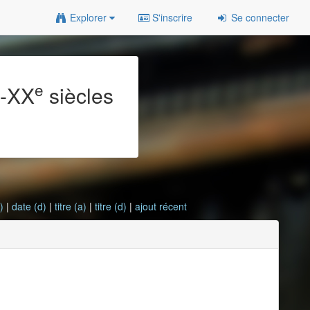
Explorer
S'inscrire
Se connecter
e
e
-XX
siècles
)
|
date (d)
|
titre (a)
|
titre (d)
|
ajout récent