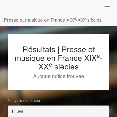
e
e
Presse et musique en France XIX
-XX
siècles
Résultats | Presse et
e
musique en France XIX
-
e
XX
siècles
Aucune notice trouvée
Nouvelle recherche
Filtres