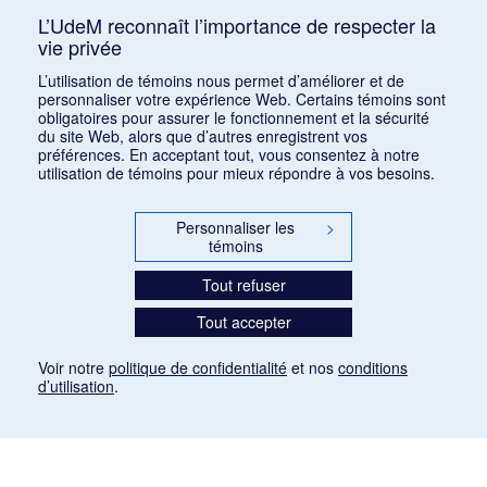
L’UdeM reconnaît l’importance de respecter la
vie privée
Classer par :
auteur (a)
|
auteur (d)
|
date (a)
|
date (d)
|
titre
L’utilisation de témoins nous permet d’améliorer et de
(a)
|
titre (d)
|
ajout récent
personnaliser votre expérience Web. Certains témoins sont
obligatoires pour assurer le fonctionnement et la sécurité
du site Web, alors que d’autres enregistrent vos
préférences. En acceptant tout, vous consentez à notre
utilisation de témoins pour mieux répondre à vos besoins.
Personnaliser les
>
témoins
Tout refuser
Tout accepter
Voir notre
politique de confidentialité
et nos
conditions
d’utilisation
.