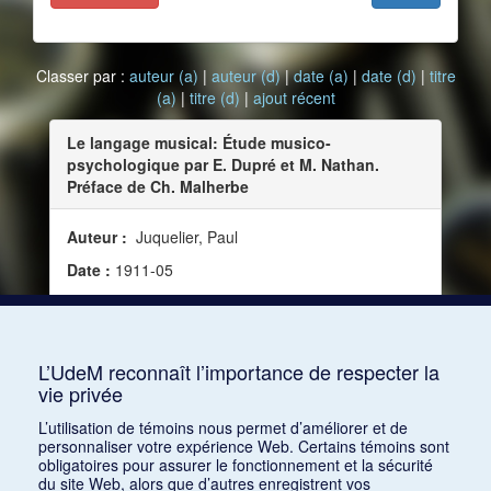
Classer par :
auteur (a)
|
auteur (d)
|
date (a)
|
date (d)
|
titre
(a)
|
titre (d)
|
ajout récent
Le langage musical: Étude musico-
psychologique par E. Dupré et M. Nathan.
Préface de Ch. Malherbe
Auteur :
Juquelier, Paul
Date :
1911-05
Source :
Revue de psychiatrie et de psychologie
expérimentale, vol. 15, no 5 (mai 1911)
Mots clés :
Science et musique
L’UdeM reconnaît l’importance de respecter la
vie privée
Consulter
L’utilisation de témoins nous permet d’améliorer et de
personnaliser votre expérience Web. Certains témoins sont
obligatoires pour assurer le fonctionnement et la sécurité
du site Web, alors que d’autres enregistrent vos