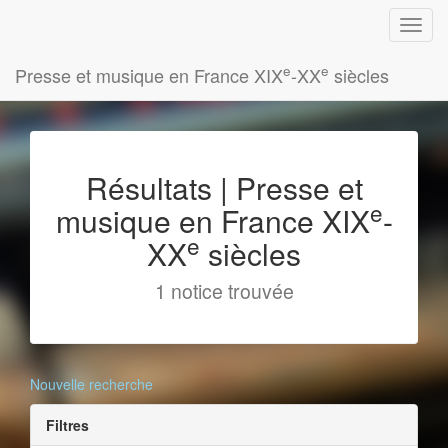
e
e
Presse et musique en France XIX
-XX
siècles
Résultats | Presse et
e
musique en France XIX
-
e
XX
siècles
1 notice trouvée
Nouvelle recherche
Filtres