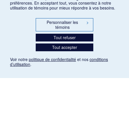
préférences. En acceptant tout, vous consentez à notre
utilisation de témoins pour mieux répondre à vos besoins.
Personnaliser les
>
témoins
Tout refuser
Tout accepter
Voir notre
politique de confidentialité
et nos
conditions
d’utilisation
.
Mention légale
Les articles de presse reproduits dans la banque de données sont libres de droits. Leur
diffusion dans la banque de données est non commerciale et respecte les critères
d'utilisation équitable aux fins de recherche ainsi qu'établie par la Loi sur le droit d'auteur
du Canada (L.R.C. (1985), ch. C-42:
http://laws-lois.justice.gc.ca/fra/lois/C-42/page-