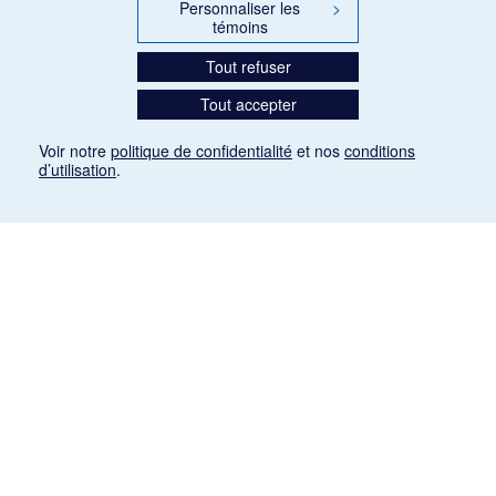
Personnaliser les
>
témoins
Tout refuser
Tout accepter
Voir notre
politique de confidentialité
et nos
conditions
d’utilisation
.
Mention légale
Les articles de presse reproduits dans la banque de données sont libres de droits. Leur
diffusion dans la banque de données est non commerciale et respecte les critères
d'utilisation équitable aux fins de recherche ainsi qu'établie par la Loi sur le droit d'auteur
du Canada (L.R.C. (1985), ch. C-42:
http://laws-lois.justice.gc.ca/fra/lois/C-42/page-
9.html#h-26
). Les PDF des articles des revues suivantes ont été téléchargés (sauf
quelques exceptions) de Gallica: Le Ménestrel, La Musique pendant la guerre, La Tribune
de Saint-Gervais, Le Mercure de France, La Revue politique et littéraire «Revue bleue».
Paramètres des témoins