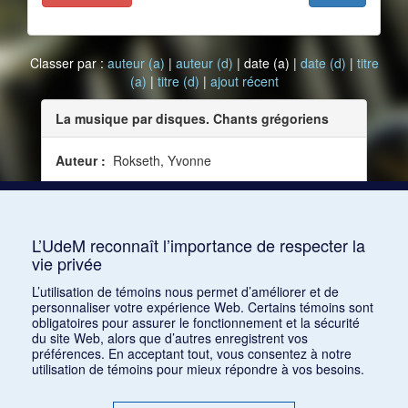
Classer par :
auteur (a)
|
auteur (d)
| date (a) |
date (d)
|
titre
(a)
|
titre (d)
|
ajout récent
La musique par disques. Chants grégoriens
Auteur :
Rokseth, Yvonne
Date :
1931-10
Source :
La Revue musicale, vol. 12, no 119 [119]
(octobre 1931)
L’UdeM reconnaît l’importance de respecter la
vie privée
Consulter
L’utilisation de témoins nous permet d’améliorer et de
personnaliser votre expérience Web. Certains témoins sont
obligatoires pour assurer le fonctionnement et la sécurité
du site Web, alors que d’autres enregistrent vos
préférences. En acceptant tout, vous consentez à notre
utilisation de témoins pour mieux répondre à vos besoins.