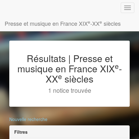
e
e
Presse et musique en France XIX
-XX
siècles
Résultats | Presse et
e
musique en France XIX
-
e
XX
siècles
1 notice trouvée
Nouvelle recherche
Filtres