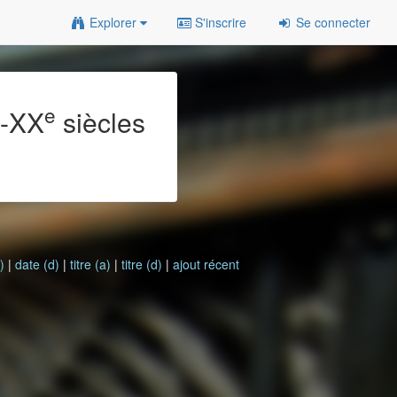
Explorer
S'inscrire
Se connecter
e
e
-XX
siècles
)
|
date (d)
|
titre (a)
|
titre (d)
|
ajout récent