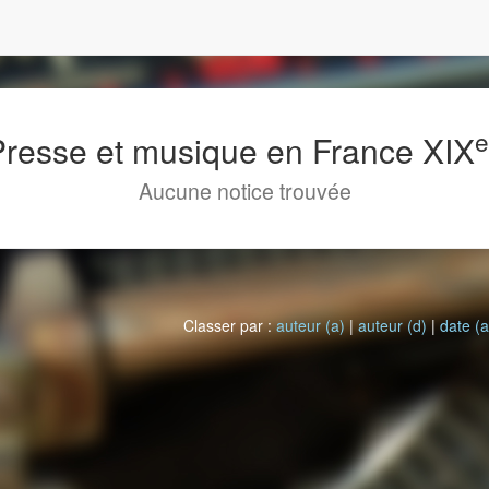
 Presse et musique en France XIX
Aucune notice trouvée
Classer par :
auteur (a)
|
auteur (d)
|
date (a