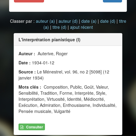
Classer par :
auteur (a)
|
auteur (d)
|
date (a)
|
date (d)
|
titre
(a)
|
titre (d)
|
ajout récent
L'interprétation pianistique (I)
Auteur :
Auterive, Roger
Date :
1934-01-12
Source :
Le Ménestrel, vol. 96, no 2 [5098] (12
janvier 1934)
Mots clés :
Composition, Public, Goût, Valeur,
Sensibilité, Tradition, Forme, Interprète, Style,
Interprétation, Virtuosité, Identité, Médiocrité,
Exécution, Admiration, Enthousiasme, Individualité,
Pensée musicale, Vulgarité
Consulter