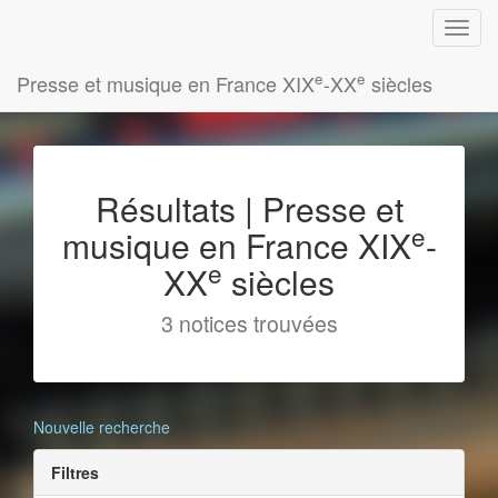
e
e
Presse et musique en France XIX
-XX
siècles
Résultats | Presse et
e
musique en France XIX
-
e
XX
siècles
3 notices trouvées
Nouvelle recherche
Filtres