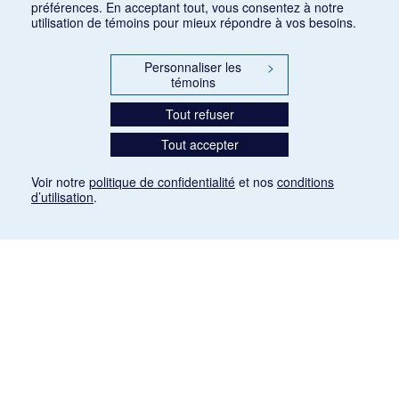
préférences. En acceptant tout, vous consentez à notre
utilisation de témoins pour mieux répondre à vos besoins.
Personnaliser les
>
témoins
Tout refuser
Tout accepter
Voir notre
politique de confidentialité
et nos
conditions
d’utilisation
.
Mention légale
Les articles de presse reproduits dans la banque de données sont libres de droits. Leur
diffusion dans la banque de données est non commerciale et respecte les critères
d'utilisation équitable aux fins de recherche ainsi qu'établie par la Loi sur le droit d'auteur
du Canada (L.R.C. (1985), ch. C-42:
http://laws-lois.justice.gc.ca/fra/lois/C-42/page-