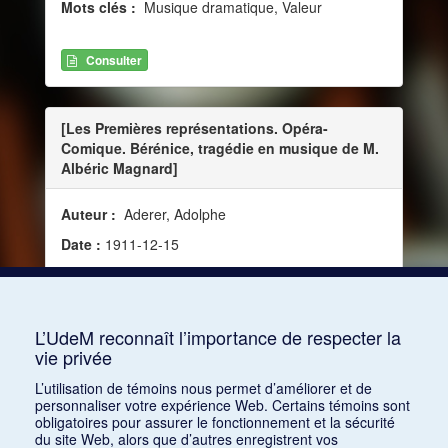
Mots clés :
Musique dramatique, Valeur
Consulter
[Les Premières représentations. Opéra-
Comique. Bérénice, tragédie en musique de M.
Albéric Magnard]
Auteur :
Aderer, Adolphe
Date :
1911-12-15
Source :
Le Petit Parisien, vol. 36, no 12830 (15
décembre 1911)
Mots clés :
Paris
L’UdeM reconnaît l’importance de respecter la
vie privée
Consulter
L’utilisation de témoins nous permet d’améliorer et de
personnaliser votre expérience Web. Certains témoins sont
obligatoires pour assurer le fonctionnement et la sécurité
du site Web, alors que d’autres enregistrent vos