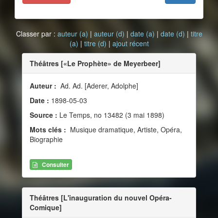
Classer par :
auteur (a)
|
auteur (d)
|
date (a)
|
date (d)
|
titre
(a)
|
titre (d)
|
ajout récent
Théâtres [«Le Prophète» de Meyerbeer]
Auteur :
Ad. Ad. [Aderer, Adolphe]
Date :
1898-05-03
Source :
Le Temps, no 13482 (3 mai 1898)
Mots clés :
Musique dramatique, Artiste, Opéra,
Biographie
Consulter
Théâtres [L'inauguration du nouvel Opéra-
Comique]