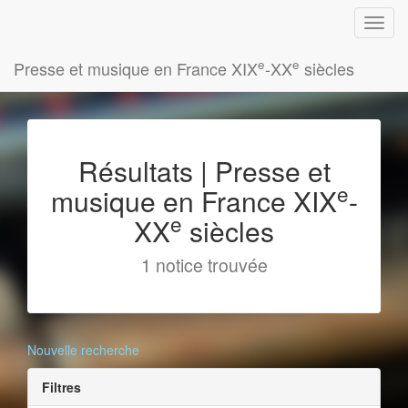
e
e
Presse et musique en France XIX
-XX
siècles
Résultats | Presse et
e
musique en France XIX
-
e
XX
siècles
1 notice trouvée
Nouvelle recherche
Filtres