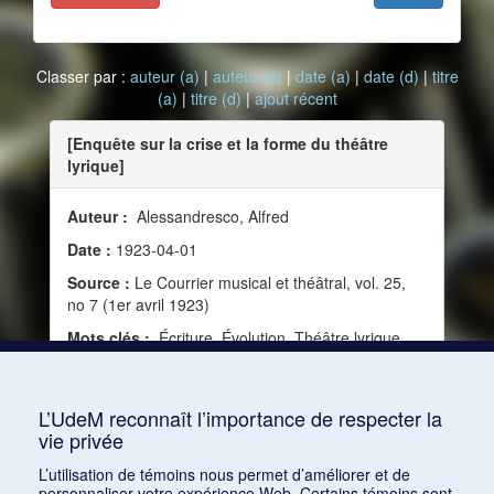
Classer par :
auteur (a)
|
auteur (d)
|
date (a)
|
date (d)
|
titre
(a)
|
titre (d)
|
ajout récent
[Enquête sur la crise et la forme du théâtre
lyrique]
Auteur :
Alessandresco, Alfred
Date :
1923-04-01
Source :
Le Courrier musical et théâtral, vol. 25,
no 7 (1er avril 1923)
Mots clés :
Écriture, Évolution, Théâtre lyrique,
Musique dramatique, Émotion, Livret, Musique
symphonique, Forme, Mélodie, Style, Écoute,
Crise, Musique vocale, Musique pure, Progrès
L’UdeM reconnaît l’importance de respecter la
vie privée
Consulter
L’utilisation de témoins nous permet d’améliorer et de
personnaliser votre expérience Web. Certains témoins sont