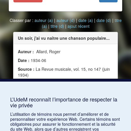
Classer par :
auteur (a)
|
auteur (d)
|
date (a)
|
date (d)
|
titre
(a)
|
titre (d)
|
ajout récent
Un soir, j'ai vu naître une chanson populaire...
Auteur :
Allard, Roger
Date :
1934-06
Source :
La Revue musicale, vol. 15, no 147 (juin
1934)
Mots clés :
Science et musique, Éducation,
Exotisme, Musique populaire, Colonialisme,
Chanson, Café-concert, Genèse, Chinoiserie
L’UdeM reconnaît l’importance de respecter la
vie privée
Consulter
L’utilisation de témoins nous permet d’améliorer et de
personnaliser votre expérience Web. Certains témoins sont
obligatoires pour assurer le fonctionnement et la sécurité
du site Web, alors que d’autres enregistrent vos