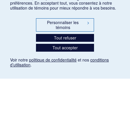
préférences. En acceptant tout, vous consentez à notre
utilisation de témoins pour mieux répondre à vos besoins.
Personnaliser les
>
témoins
Tout refuser
Tout accepter
Voir notre
politique de confidentialité
et nos
conditions
d’utilisation
.
Mention légale
Les articles de presse reproduits dans la banque de données sont libres de droits. Leur
diffusion dans la banque de données est non commerciale et respecte les critères
d'utilisation équitable aux fins de recherche ainsi qu'établie par la Loi sur le droit d'auteur
du Canada (L.R.C. (1985), ch. C-42:
http://laws-lois.justice.gc.ca/fra/lois/C-42/page-