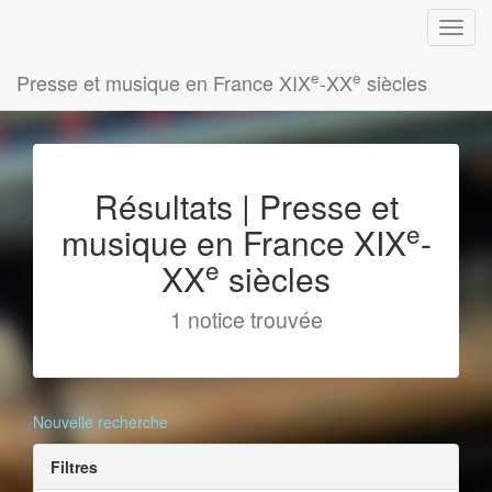
e
e
Presse et musique en France XIX
-XX
siècles
Résultats | Presse et
e
musique en France XIX
-
e
XX
siècles
1 notice trouvée
Nouvelle recherche
Filtres