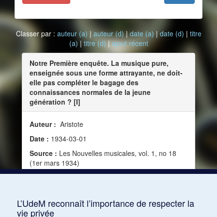
Classer par :
auteur (a)
|
auteur (d)
|
date (a)
|
date (d)
|
titre
(a)
|
titre (d)
|
ajout récent
Notre Première enquête. La musique pure,
enseignée sous une forme attrayante, ne doit-
elle pas compléter le bagage des
connaissances normales de la jeune
génération ? [I]
Auteur :
Aristote
Date :
1934-03-01
Source :
Les Nouvelles musicales, vol. 1, no 18
(1er mars 1934)
Mots clés :
Modernité, Goût, Sensibilité,
Éducation, Plaisir, Opinion, Âme, Éthique, Morale,
Jeunes
L’UdeM reconnaît l’importance de respecter la
vie privée