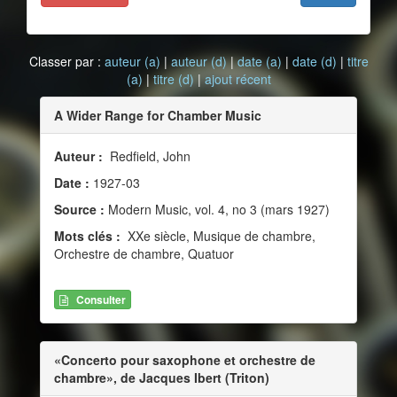
Classer par :
auteur (a)
|
auteur (d)
|
date (a)
|
date (d)
|
titre
(a)
|
titre (d)
|
ajout récent
A Wider Range for Chamber Music
Auteur :
Redfield, John
Date :
1927-03
Source :
Modern Music, vol. 4, no 3 (mars 1927)
Mots clés :
XXe siècle, Musique de chambre,
Orchestre de chambre, Quatuor
Consulter
«Concerto pour saxophone et orchestre de
chambre», de Jacques Ibert (Triton)