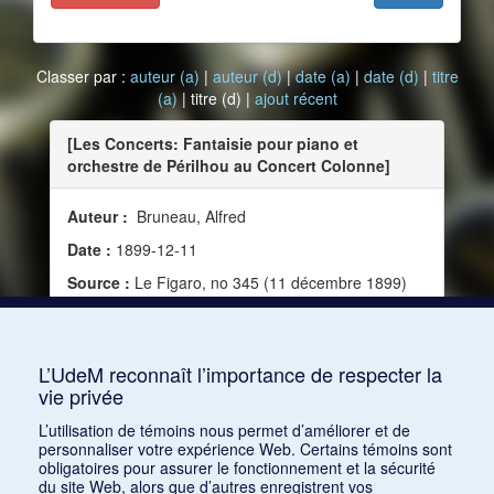
Classer par :
auteur (a)
|
auteur (d)
|
date (a)
|
date (d)
|
titre
(a)
| titre (d) |
ajout récent
[Les Concerts: Fantaisie pour piano et
orchestre de Périlhou au Concert Colonne]
Auteur :
Bruneau, Alfred
Date :
1899-12-11
Source :
Le Figaro, no 345 (11 décembre 1899)
Mots clés :
Critique, France, Fin XIXe siècle,
Rhapsodie norvégienne d'Édouard Lalo, Ouverture
de Benvenuto Cellini
L’UdeM reconnaît l’importance de respecter la
vie privée
Consulter
L’utilisation de témoins nous permet d’améliorer et de
personnaliser votre expérience Web. Certains témoins sont
obligatoires pour assurer le fonctionnement et la sécurité
du site Web, alors que d’autres enregistrent vos