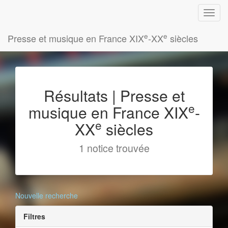
e
e
Presse et musique en France XIX
-XX
siècles
Résultats | Presse et
e
musique en France XIX
-
e
XX
siècles
1 notice trouvée
Nouvelle recherche
Filtres