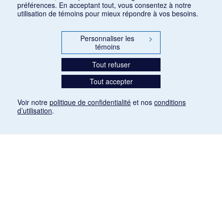
préférences. En acceptant tout, vous consentez à notre
utilisation de témoins pour mieux répondre à vos besoins.
Personnaliser les
>
témoins
Tout refuser
Tout accepter
Voir notre
politique de confidentialité
et nos
conditions
d’utilisation
.
Mention légale
Les articles de presse reproduits dans la banque de données sont libres de droits. Leur
diffusion dans la banque de données est non commerciale et respecte les critères
d'utilisation équitable aux fins de recherche ainsi qu'établie par la Loi sur le droit d'auteur
du Canada (L.R.C. (1985), ch. C-42:
http://laws-lois.justice.gc.ca/fra/lois/C-42/page-