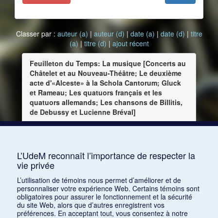
Classer par :
auteur (a)
|
auteur (d)
|
date (a)
|
date (d)
|
titre
(a)
|
titre (d)
|
ajout récent
Feuilleton du Temps: La musique [Concerts au
Châtelet et au Nouveau-Théâtre; Le deuxième
acte d'«Alceste» à la Schola Cantorum; Gluck
et Rameau; Les quatuors français et les
quatuors allemands; Les chansons de Billitis,
de Debussy et Lucienne Bréval]
Date :
1903-03-31
Source :
1903-03-31
L’UdeM reconnaît l’importance de respecter la
vie privée
Consulter
L’utilisation de témoins nous permet d’améliorer et de
personnaliser votre expérience Web. Certains témoins sont
obligatoires pour assurer le fonctionnement et la sécurité
du site Web, alors que d’autres enregistrent vos
préférences. En acceptant tout, vous consentez à notre