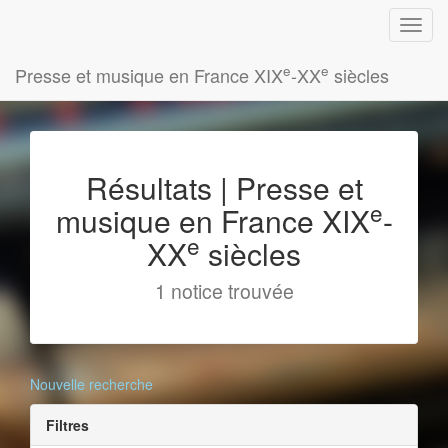
e
e
Presse et musique en France XIX
-XX
siècles
Résultats | Presse et
e
musique en France XIX
-
e
XX
siècles
1 notice trouvée
Nouvelle recherche
Filtres