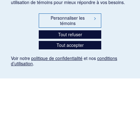
utilisation de témoins pour mieux répondre à vos besoins.
Personnaliser les
>
témoins
Tout refuser
Tout accepter
Voir notre
politique de confidentialité
et nos
conditions
d’utilisation
.
Mention légale
Les articles de presse reproduits dans la banque de données sont libres de droits. Leur
diffusion dans la banque de données est non commerciale et respecte les critères
d'utilisation équitable aux fins de recherche ainsi qu'établie par la Loi sur le droit d'auteur
du Canada (L.R.C. (1985), ch. C-42:
http://laws-lois.justice.gc.ca/fra/lois/C-42/page-
9.html#h-26
). Les PDF des articles des revues suivantes ont été téléchargés (sauf