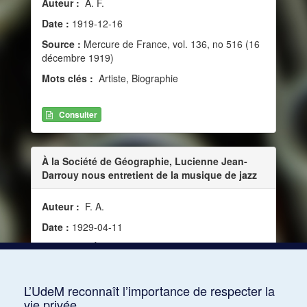
Auteur :
A. F.
Date :
1919-12-16
Source :
Mercure de France, vol. 136, no 516 (16
décembre 1919)
Mots clés :
Artiste, Biographie
Consulter
À la Société de Géographie, Lucienne Jean-
Darrouy nous entretient de la musique de jazz
Auteur :
F. A.
Date :
1929-04-11
Source :
L'Écho d’Alger, vol. 18, no 7125 (11 avril
1929)
Mots clés :
Définition
L’UdeM reconnaît l’importance de respecter la
vie privée