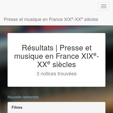
e
e
Presse et musique en France XIX
-XX
siècles
Résultats | Presse et
e
musique en France XIX
-
e
XX
siècles
3 notices trouvées
Nouvelle recherche
Filtres