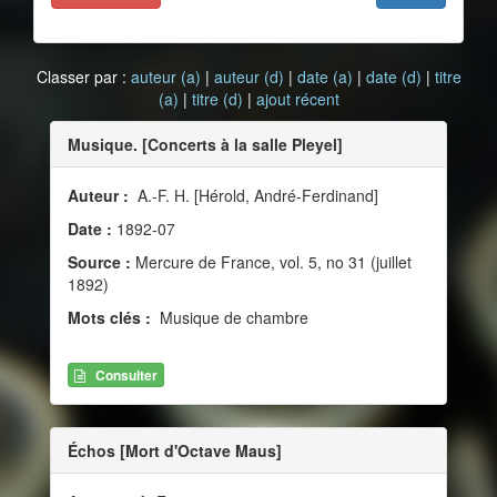
Classer par :
auteur (a)
|
auteur (d)
|
date (a)
|
date (d)
|
titre
(a)
|
titre (d)
|
ajout récent
Musique. [Concerts à la salle Pleyel]
Auteur :
A.-F. H. [Hérold, André-Ferdinand]
Date :
1892-07
Source :
Mercure de France, vol. 5, no 31 (juillet
1892)
Mots clés :
Musique de chambre
Consulter
Échos [Mort d'Octave Maus]