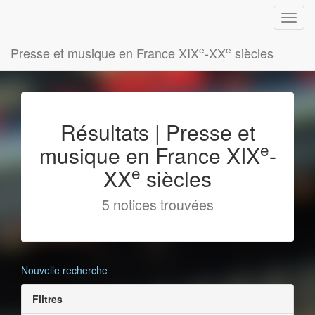
e
e
Presse et musique en France XIX
-XX
siècles
Résultats | Presse et
e
musique en France XIX
-
e
XX
siècles
5 notices trouvées
Nouvelle recherche
Filtres