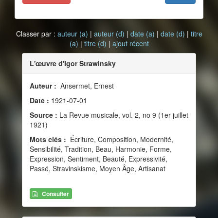
Classer par :
auteur (a)
|
auteur (d)
|
date (a)
|
date (d)
|
titre
(a)
|
titre (d)
|
ajout récent
L'œuvre d'Igor Strawinsky
Auteur :
Ansermet, Ernest
Date :
1921-07-01
Source :
La Revue musicale, vol. 2, no 9 (1er juillet
1921)
Mots clés :
Écriture, Composition, Modernité,
Sensibilité, Tradition, Beau, Harmonie, Forme,
Expression, Sentiment, Beauté, Expressivité,
Passé, Stravinskisme, Moyen Âge, Artisanat
Consulter