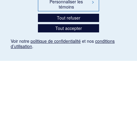
Personnaliser les
>
témoins
Tout refuser
Tout accepter
Voir notre
politique de confidentialité
et nos
conditions
d’utilisation
.
Mention légale
Les articles de presse reproduits dans la banque de données sont libres de droits. Leur
diffusion dans la banque de données est non commerciale et respecte les critères
d'utilisation équitable aux fins de recherche ainsi qu'établie par la Loi sur le droit d'auteur
du Canada (L.R.C. (1985), ch. C-42:
http://laws-lois.justice.gc.ca/fra/lois/C-42/page-
9.html#h-26
). Les PDF des articles des revues suivantes ont été téléchargés (sauf
quelques exceptions) de Gallica: Le Ménestrel, La Musique pendant la guerre, La Tribune
de Saint-Gervais, Le Mercure de France, La Revue politique et littéraire «Revue bleue».
Paramètres des témoins