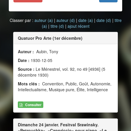
Classer par :
auteur (a)
|
auteur (d)
|
date (a)
|
date (d)
|
titre
(a)
|
titre (d)
|
ajout récent
Quatuor Pro Arte (1er décembre)
Auteur :
Aubin, Tony
Date :
1930-12-05
Source :
Le Ménestrel, vol. 92, no 49 [4936] (5
décembre 1930)
Mots clés :
Convention, Public, Goût, Autonomie,
Intellectualisme, Musique pure, Élite, Intelligence
Consulter
Dimanche 24 janvier. Fesitval Srawinsky.
«Petrouchka», «Cappriccio» pour piano, «Le