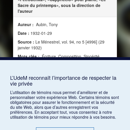
Sacre du printemps», sous la direction de
l'auteur
Auteur :
Aubin, Tony
Date :
1932-01-29
Source :
Le Ménestrel, vol. 94, no 5 [4996] (29
janvier 1932)
Mots clés :
Écriture, Composition, Sincérité,
Vérité, Œuvre, Intellectualisme, Nationalisme,
Compositeur, Russie, Technique, Race, Titre,
Intelligence, Esthétique russe, Chef-d'œuvre
L’UdeM reconnaît l’importance de respecter la
vie privée
Consulter
L’utilisation de témoins nous permet d’améliorer et de
personnaliser votre expérience Web. Certains témoins sont
obligatoires pour assurer le fonctionnement et la sécurité
du site Web, alors que d’autres enregistrent vos
préférences. En acceptant tout, vous consentez à notre
utilisation de témoins pour mieux répondre à vos besoins.