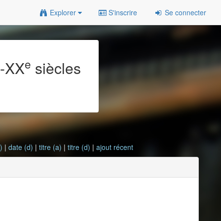
Explorer
S'inscrire
Se connecter
e
e
-XX
siècles
)
|
date (d)
|
titre (a)
|
titre (d)
|
ajout récent