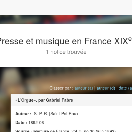
 Presse et musique en France XIX
1 notice trouvée
Classer par :
auteur (a)
|
auteur (d)
|
date (a
«L'Orgue», par Gabriel Fabre
Auteur :
S.-P.-R. [Saint-Pol-Roux]
Date :
1892-06
Source :
Mercure de France, vol. 5, no 30 (juin 1892)