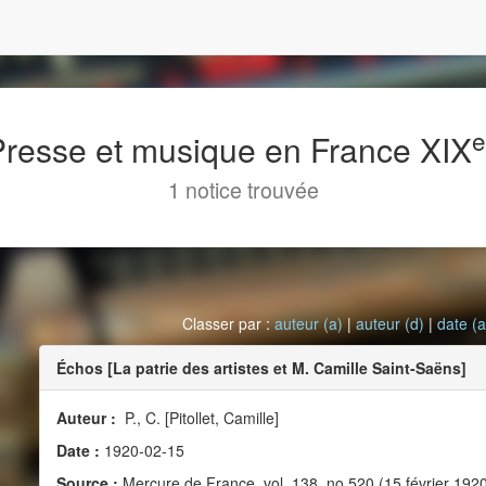
 Presse et musique en France XIX
1 notice trouvée
Classer par :
auteur (a)
|
auteur (d)
|
date (a
Échos [La patrie des artistes et M. Camille Saint-Saëns]
Auteur :
P., C. [Pitollet, Camille]
Date :
1920-02-15
Source :
Mercure de France, vol. 138, no 520 (15 février 192