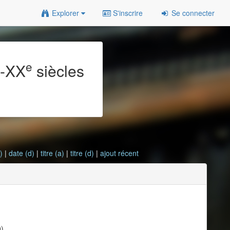
Explorer
S'inscrire
Se connecter
e
e
-XX
siècles
)
|
date (d)
|
titre (a)
|
titre (d)
|
ajout récent
0)