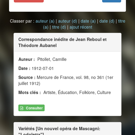
Classer par :
auteur (a)
|
auteur (d)
|
date (a)
|
date (d)
|
titre
(a)
|
titre (d)
|
ajout récent
Correspondance inédite de Jean Reboul et
Théodore Aubanel
Auteur :
Pitollet, Camille
Date :
1912-07-01
Source :
Mercure de France, vol. 98, no 361 (1er
juillet 1912)
Mots clés :
Artiste, Éducation, Folklore, Culture
Consulter
Variétés [Un nouvel opéra de Mascagni:
"Lodoletta"]