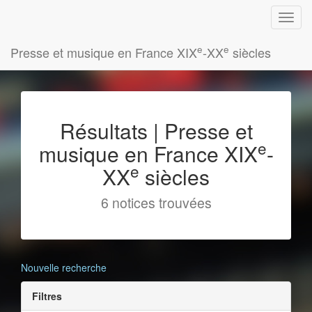
e
e
Presse et musique en France XIX
-XX
siècles
Résultats | Presse et
e
musique en France XIX
-
e
XX
siècles
6 notices trouvées
Nouvelle recherche
Filtres