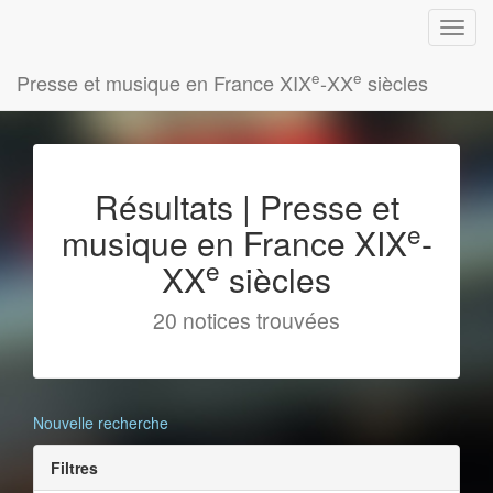
e
e
Presse et musique en France XIX
-XX
siècles
Résultats | Presse et
e
musique en France XIX
-
e
XX
siècles
20 notices trouvées
Nouvelle recherche
Filtres