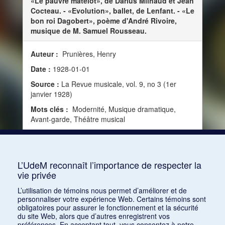
«Le pauvre matelot», de Darius Milhaud et Jean
Cocteau. - «Evolution», ballet, de Lenfant. - «Le
bon roi Dagobert», poème d'André Rivoire,
musique de M. Samuel Rousseau.
Auteur :
Prunières, Henry
Date :
1928-01-01
Source :
La Revue musicale, vol. 9, no 3 (1er
janvier 1928)
Mots clés :
Modernité, Musique dramatique,
Avant-garde, Théâtre musical
Consulter
L’UdeM reconnaît l’importance de respecter la
vie privée
1
2
L’utilisation de témoins nous permet d’améliorer et de
personnaliser votre expérience Web. Certains témoins sont
obligatoires pour assurer le fonctionnement et la sécurité
du site Web, alors que d’autres enregistrent vos
préférences. En acceptant tout, vous consentez à notre