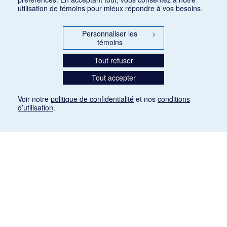
utilisation de témoins pour mieux répondre à vos besoins.
Personnaliser les
>
témoins
Tout refuser
Tout accepter
Voir notre
politique de confidentialité
et nos
conditions
d’utilisation
.
Mention légale
Les articles de presse reproduits dans la banque de données sont libres de droits. Leur
diffusion dans la banque de données est non commerciale et respecte les critères
d'utilisation équitable aux fins de recherche ainsi qu'établie par la Loi sur le droit d'auteur
du Canada (L.R.C. (1985), ch. C-42:
http://laws-lois.justice.gc.ca/fra/lois/C-42/page-
9.html#h-26
). Les PDF des articles des revues suivantes ont été téléchargés (sauf