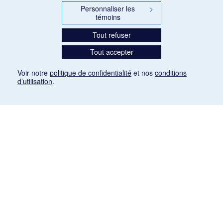
Personnaliser les
>
témoins
Tout refuser
Tout accepter
Voir notre
politique de confidentialité
et nos
conditions
d’utilisation
.
Mention légale
Les articles de presse reproduits dans la banque de données sont libres de droits. Leur
diffusion dans la banque de données est non commerciale et respecte les critères
d'utilisation équitable aux fins de recherche ainsi qu'établie par la Loi sur le droit d'auteur
du Canada (L.R.C. (1985), ch. C-42:
http://laws-lois.justice.gc.ca/fra/lois/C-42/page-
9.html#h-26
). Les PDF des articles des revues suivantes ont été téléchargés (sauf
quelques exceptions) de Gallica: Le Ménestrel, La Musique pendant la guerre, La Tribune
de Saint-Gervais, Le Mercure de France, La Revue politique et littéraire «Revue bleue».