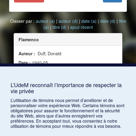
Classer par :
auteur (a)
|
auteur (d)
|
date (a)
|
date (d)
|
titre
(a)
|
titre (d)
|
ajout récent
Flamenco
Auteur :
Duff, Donald
Date :
1940-05
Source :
Modern Music, vol. 17, no 4 (mai 1940)
Mots clés :
Danse, Espagne, Andalousie
L’UdeM reconnaît l’importance de respecter la
vie privée
Consulter
L’utilisation de témoins nous permet d’améliorer et de
personnaliser votre expérience Web. Certains témoins sont
obligatoires pour assurer le fonctionnement et la sécurité
du site Web, alors que d’autres enregistrent vos
préférences. En acceptant tout, vous consentez à notre
utilisation de témoins pour mieux répondre à vos besoins.