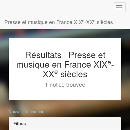
e
e
Presse et musique en France XIX
-XX
siècles
Résultats | Presse et
e
musique en France XIX
-
e
XX
siècles
1 notice trouvée
Nouvelle recherche
Filtres