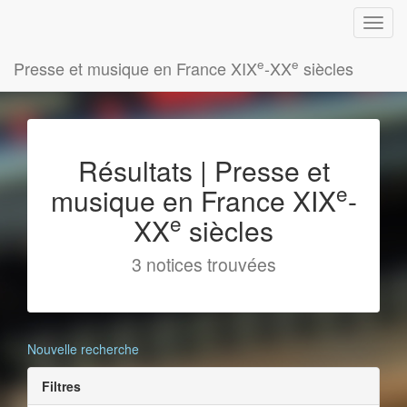
e
e
Presse et musique en France XIX
-XX
siècles
Résultats | Presse et
e
musique en France XIX
-
e
XX
siècles
3 notices trouvées
Nouvelle recherche
Filtres