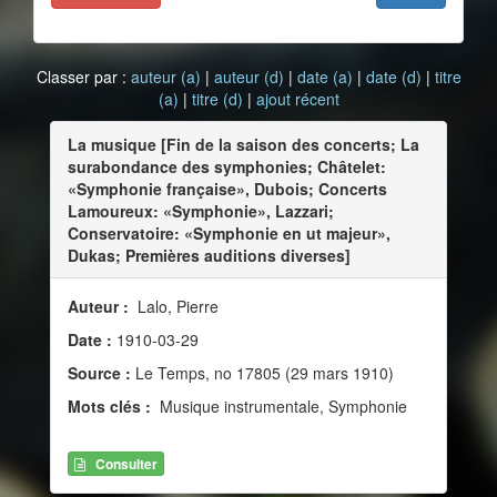
Classer par :
auteur (a)
|
auteur (d)
|
date (a)
|
date (d)
|
titre
(a)
|
titre (d)
|
ajout récent
La musique [Fin de la saison des concerts; La
surabondance des symphonies; Châtelet:
«Symphonie française», Dubois; Concerts
Lamoureux: «Symphonie», Lazzari;
Conservatoire: «Symphonie en ut majeur»,
Dukas; Premières auditions diverses]
Auteur :
Lalo, Pierre
Date :
1910-03-29
Source :
Le Temps, no 17805 (29 mars 1910)
Mots clés :
Musique instrumentale, Symphonie
Consulter