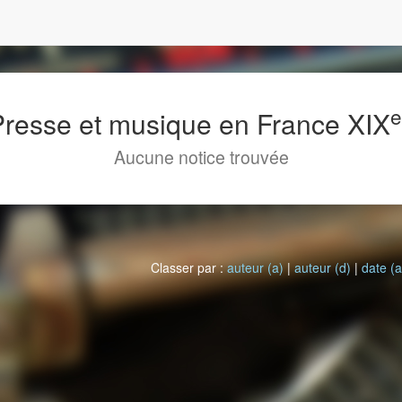
 Presse et musique en France XIX
Aucune notice trouvée
Classer par :
auteur (a)
|
auteur (d)
|
date (a