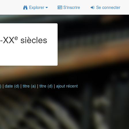
Explorer
S'inscrire
Se connecter
e
e
-XX
siècles
)
|
date (d)
|
titre (a)
|
titre (d)
|
ajout récent