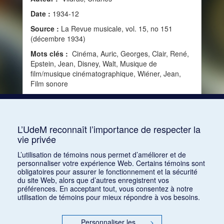
Date :
1934-12
Source :
La Revue musicale, vol. 15, no 151
(décembre 1934)
Mots clés :
Cinéma, Auric, Georges, Clair, René,
Epstein, Jean, Disney, Walt, Musique de
film/musique cinématographique, Wiéner, Jean,
Film sonore
Consulter
L’UdeM reconnaît l’importance de respecter la
vie privée
1
2
L’utilisation de témoins nous permet d’améliorer et de
personnaliser votre expérience Web. Certains témoins sont
obligatoires pour assurer le fonctionnement et la sécurité
du site Web, alors que d’autres enregistrent vos
préférences. En acceptant tout, vous consentez à notre
utilisation de témoins pour mieux répondre à vos besoins.
Personnaliser les
>