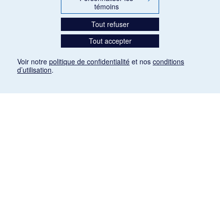
témoins
Tout refuser
Tout accepter
Voir notre
politique de confidentialité
et nos
conditions
d’utilisation
.
Mention légale
Les articles de presse reproduits dans la banque de données sont libres de droits. Leur
diffusion dans la banque de données est non commerciale et respecte les critères
d'utilisation équitable aux fins de recherche ainsi qu'établie par la Loi sur le droit d'auteur
du Canada (L.R.C. (1985), ch. C-42:
http://laws-lois.justice.gc.ca/fra/lois/C-42/page-
9.html#h-26
). Les PDF des articles des revues suivantes ont été téléchargés (sauf
quelques exceptions) de Gallica: Le Ménestrel, La Musique pendant la guerre, La Tribune
de Saint-Gervais, Le Mercure de France, La Revue politique et littéraire «Revue bleue».
Paramètres des témoins