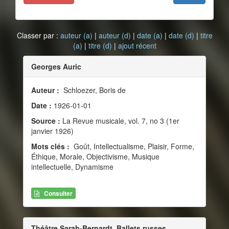
Classer par :
auteur (a)
|
auteur (d)
|
date (a)
|
date (d)
|
titre
(a)
|
titre (d)
|
ajout récent
Georges Auric
Auteur :
Schloezer, Boris de
Date :
1926-01-01
Source :
La Revue musicale, vol. 7, no 3 (1er
janvier 1926)
Mots clés :
Goût, Intellectualisme, Plaisir, Forme,
Éthique, Morale, Objectivisme, Musique
intellectuelle, Dynamisme
Consulter
Théâtre Sarah-Bernardt. Ballets russes