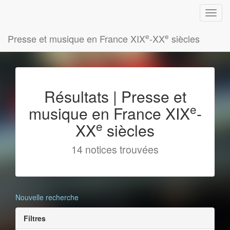
e
e
Presse et musique en France XIX
-XX
siècles
Résultats | Presse et
e
musique en France XIX
-
e
XX
siècles
14 notices trouvées
Nouvelle recherche
Filtres