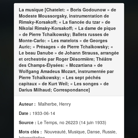
La musique [Chatelet: « Boris Godounow » de
Modeste Moussorgsky, instrumentation de
Rimsky-Korsakoff; « La fiancée du tzar » de
Nikolai Rimsky-Korsakoff; « La dame de pique
» de Pierre Tchaïkowsky; Ballets russes de
Monte-Carlo: « Les matelots » de Georges
Auric; « Présages » de Pierre Tchaïkowsky; «
Le beau Danube » de Johann Strauss, arrangée
et orchestrée par Roger Désormière; Théâtre
des Champs-Élysées: « Mozartiana » de
Wolfgang Amadeus Mozart, instrumentée par
Pierre Tchaïkowsky; « Les sept péchés
capitaux » de Kurt Weil; « Les songes » de
Darius Milhaud; Correspondance]
Auteur :
Malherbe, Henry
Date :
1933-06-14
Source :
Le Temps, no 26223 (14 juin 1933)
Mots clés :
Nouveauté, Musique, Danse, Russie,
Interprétation