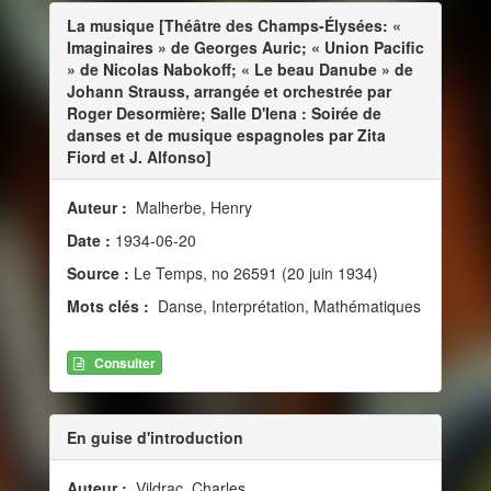
La musique [Théâtre des Champs-Élysées: «
Imaginaires » de Georges Auric; « Union Pacific
» de Nicolas Nabokoff; « Le beau Danube » de
Johann Strauss, arrangée et orchestrée par
Roger Desormière; Salle D'Iena : Soirée de
danses et de musique espagnoles par Zita
Fiord et J. Alfonso]
Auteur :
Malherbe, Henry
Date :
1934-06-20
Source :
Le Temps, no 26591 (20 juin 1934)
Mots clés :
Danse, Interprétation, Mathématiques
Consulter
En guise d'introduction
Auteur :
Vildrac, Charles